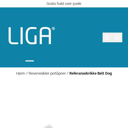
Gratis frakt over 500kr
Hopp til innhold
Hjem
/
Reservedeler portåpner
/
Referansebrikke Belt Dog