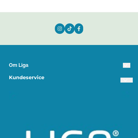
Om Liga
Lista Treindustri AS
Kundeservice
Industriveien 3
Frakt og retur
4560 Vanse
Personvern
Org. nr. 945649798
Om oss
Tlf:
38395840
Salgsbetingelser
post@liga.no