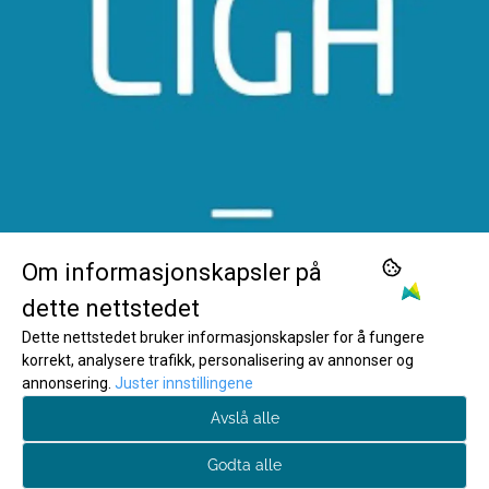
Om informasjonskapsler på
dette nettstedet
Vil du enkelt få tilgang til ekslusive tilbud, gode tips
Dette nettstedet bruker informasjonskapsler for å fungere
og triks? Meld deg på våre nyhetsbrev!
korrekt, analysere trafikk, personalisering av annonser og
annonsering.
Juster innstillingene
E-post
Avslå alle
Godta alle
© Copyright Company, org. number 945 649 798
Meld deg på