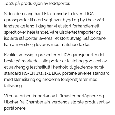
100% på produksjon av leddporter.
Siden den gang har LIsta Treindustri levert LIGA
garaseporter til nært sagt hver bygd og by i hele vårt
landstrakte land. I dag har vi et stort forhandlernett
spredt over hele landet. Våre uisolertet treporter og
isolerte stålporter leveres i et stort utvalg. Stålportene
kan om ønskelig leveres med matchende dør.
Kvalitetsmessig representerer LIGA garasjeporter det
beste på markedet; alle porter er testet og godkjent av
et uavhengig testinstitutt i henhold til gjeldende norsk
standard NS-EN 13241-1. LIGA portene leveres standard
med klemsikring og moderne torsjonsfjærer med
fallsikring.
Vi er autorisert importør av LIftmaster portåpnere og
tilbehør fra Chamberlain; verdends største produsent av
portåpnere.