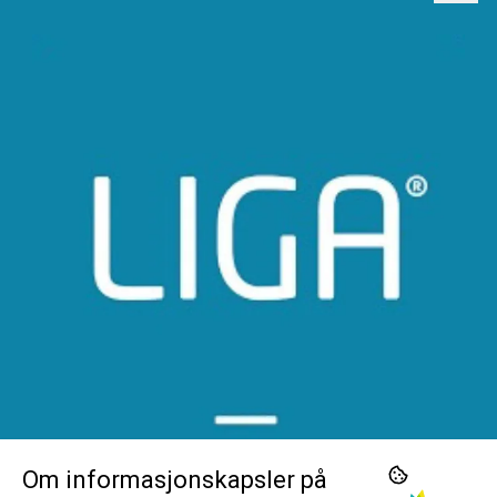
Industriveien 3
Frakt og retur
4560 Vanse
Personvern
Org. nr. 945649798
Om oss
Tlf:
38395840
Salgsbetingelser
post@liga.no
Om informasjonskapsler på