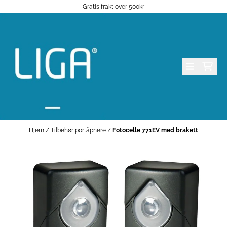
Gratis frakt over 500kr
Hopp til innhold
Hjem
/
Tilbehør portåpnere
/
Fotocelle 771EV med brakett