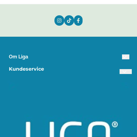
Om Liga
Lista Treindustri AS
Kundeservice
Industriveien 3
Frakt og retur
4560 Vanse
Personvern
Org. nr. 945649798
Om oss
Tlf:
38395840
Salgsbetingelser
post@liga.no