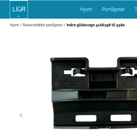
Hopp til innhold
Hjem
Portåpner
T
Hjem
/
Reservedeler portåpner
/
Indre glidevogn 41A6398 til 5580