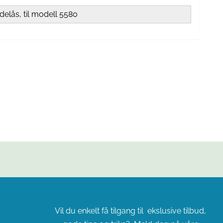
edelås, til modell 5580
Vil du enkelt få tilgang til ekslusive tilbud,