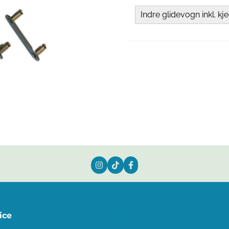
Indre glidevogn inkl. kj
ice