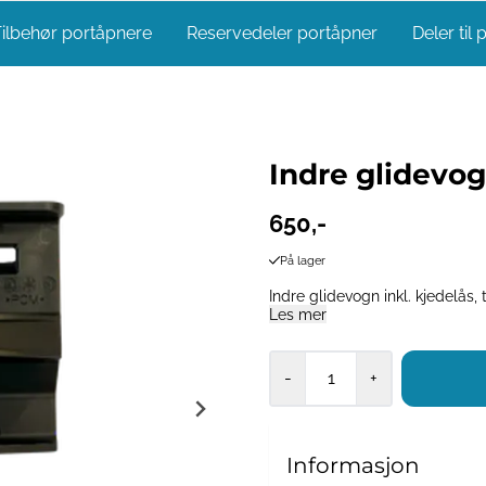
ilbehør portåpnere
Reservedeler portåpner
Deler til 
Indre glidevog
650,-
På lager
Indre glidevogn inkl. kjedelås,
Les mer
-
+
Informasjon