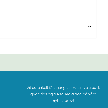
Vil du enkelt få tilgang til ekslusive tilbud,
gode tips og triks? Meld deg på våre
nyhetsbrev!