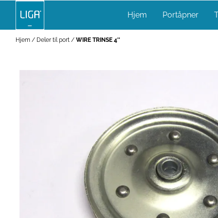
Hopp til innhold
Hjem
Portåpner
T
Hjem
/
Deler til port
/
WIRE TRINSE 4''