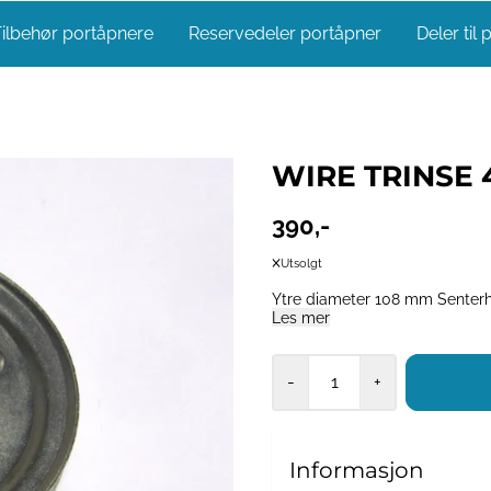
ilbehør portåpnere
Reservedeler portåpner
Deler til 
WIRE TRINSE 4
390,-
Utsolgt
Ytre diameter 1
Les mer
-
+
Informasjon