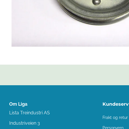
Om Liga
Kundeserv
Lista Treindustri AS
Frakt og retur
Industriveien 3
Personvern