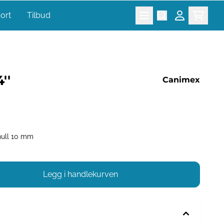
port
Tilbud
''
Canimex
08 mm Senterhull 10 mm