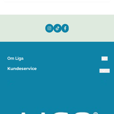
Om Liga
Lista Treindustri AS
Kundeservice
Industriveien 3
Frakt og retur
4560 Vanse
Personvern
Org. nr. 945649798
Om oss
Tlf:
38395840
Salgsbetingelser
post@liga.no