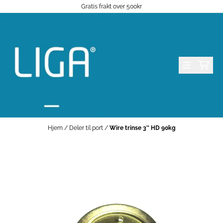
Gratis frakt over 500kr
Hopp til innhold
Hjem
/
Deler til port
/
Wire trinse 3'' HD 90kg