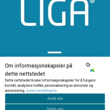
Om informasjonskapsler på
dette nettstedet
Vil du enkelt få tilgang til ekslusive tilbud, gode tips
Dette nettstedet bruker informasjonskapsler for å fungere
og triks? Meld deg på våre nyhetsbrev!
korrekt, analysere trafikk, personalisering av annonser og
annonsering.
Juster innstillingene
E-post
Avslå alle
Godta alle