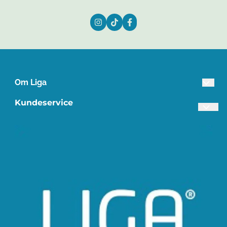
Om Liga
Lista Treindustri AS
Kundeservice
Industriveien 3
Frakt og retur
4560 Vanse
Personvern
Org. nr. 945649798
Om oss
Tlf:
38395840
Salgsbetingelser
post@liga.no