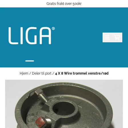
Gratis frakt over 500kr
Hopp til innhold
Hjem
/
Deler til port
/
4 X 8 Wire trommel venstre/rød