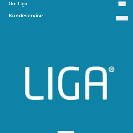
Om Liga
Lista Treindustri AS
Kundeservice
Industriveien 3
Frakt og retur
4560 Vanse
Personvern
Org. nr. 945649798
Om oss
Tlf:
38395840
Salgsbetingelser
post@liga.no