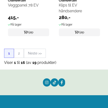
Chamberlain
Chamberlain
Veggpanel 78 EV
Klips til EV
håndsendere
415,-
280,-
På lager
På lager
Kjøp
Kjøp
1
2
Neste >>
Viser
1
til
16
(av
19
produkter)